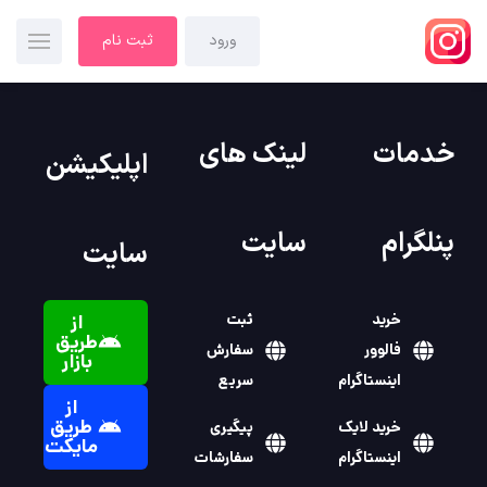
ورود
ثبت نام
خدمات
لینک های
اپلیکیشن
پنلگرام
سایت
سایت
خرید
ثبت
از
طریق
فالوور
سفارش
بازار
اینستاگرام
سریع
از
طریق
خرید لایک
پیگیری
مایکت
اینستاگرام
سفارشات