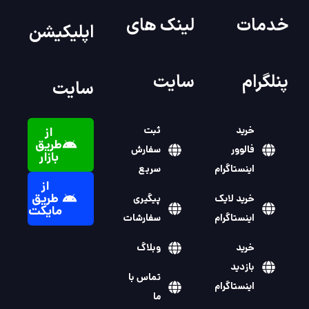
خدمات
لینک های
اپلیکیشن
پنلگرام
سایت
سایت
خرید
ثبت
از
طریق
فالوور
سفارش
بازار
اینستاگرام
سریع
از
طریق
خرید لایک
پیگیری
مایکت
اینستاگرام
سفارشات
خرید
وبلاگ
بازدید
تماس با
اینستاگرام
ما