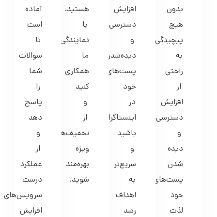
بدون
افزایش
هستید،
آماده
هیچ
دسترسی
با
است
پیچیدگی،
و
نمایندگی
تا
به
دیده‌شدن
ما
سوالات
راحتی
پست‌های
همکاری
شما
از
خود
کنید
را
افزایش
در
و
پاسخ
دسترسی
اینستاگرام
از
دهد
و
باشید
تخفیف‌های
و
دیده
و
ویژه
از
شدن
سریع‌تر
بهره‌مند
عملکرد
پست‌های
به
شوید.
درست
خود
اهداف
سرویس‌های
لذت
رشد
افزایش