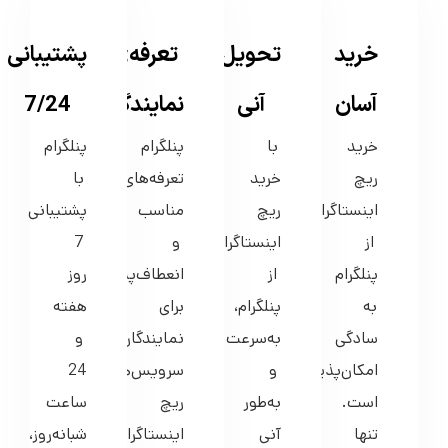
خرید
تحویل
تعرفه‌ی
پشتیبانی
آسان
آنی
نمایندگی
7/24
خرید
با
پنلگرام
پنلگرام
ریچ
خرید
تعرفه‌های
با
اینستاگرام
ریچ
مناسب
پشتیبانی
از
اینستاگرام
و
7
پنلگرام
از
انعطاف‌پذیری
روز
به
پنلگرام،
برای
هفته
سادگی
به‌سرعت
نمایندگان
و
امکان‌پذیر
و
سرویس‌های
24
است.
به‌طور
ریچ
ساعت
تنها
آنی
اینستاگرام
شبانه‌روز،