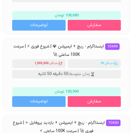
108,680 تومان
سفارش
توضیحات
اینستاگرام - ریچ + ایمپرشن 💎 | شروع فوری ⚡ | سرعت
10449
100K ساعتی 🚀
حداقل:
10
حداکثر:
1,000,000
زمان متوسط:
50 دقیقه 50 ثانیه
150,990 تومان
سفارش
توضیحات
اینستاگرام - ریچ + ایمپرشن + بازدید پروفایل ⭐ | شروع
10450
فوری 🚀 | سرعت 100K ساعتی ⚡