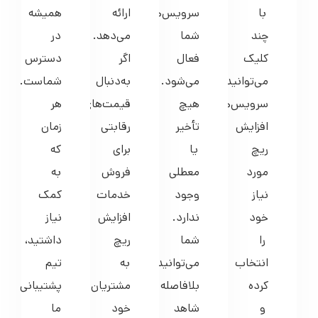
با
سرویس‌های
ارائه
همیشه
چند
شما
می‌دهد.
در
کلیک
فعال
اگر
دسترس
می‌توانید
می‌شود.
به‌دنبال
شماست.
سرویس‌های
هیچ
قیمت‌های
هر
افزایش
تأخیر
رقابتی
زمان
ریچ
یا
برای
که
مورد
معطلی
فروش
به
نیاز
وجود
خدمات
کمک
خود
ندارد.
افزایش
نیاز
را
شما
ریچ
داشتید،
انتخاب
می‌توانید
به
تیم
کرده
بلافاصله
مشتریان
پشتیبانی
و
شاهد
خود
ما