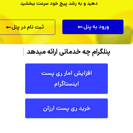
دهید و به رشد پیج خود سرعت ببخشید
ورود به پنل
ثبت نام در پنل
پنلگرام
چه خدماتی ارائ
افزایش آمار ری پست
اینستاگرام
خرید ری پست ارزان