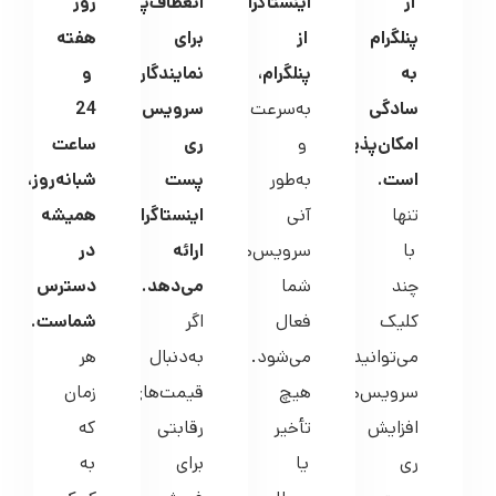
از
اینستاگرام
انعطاف‌پذیری
روز
پنلگرام
از
برای
هفته
به
پنلگرام،
نمایندگان
و
سادگی
به‌سرعت
سرویس‌های
24
امکان‌پذیر
و
ری
ساعت
است.
به‌طور
پست
شبانه‌روز،
تنها
آنی
اینستاگرام
همیشه
با
سرویس‌های
ارائه
در
چند
شما
می‌دهد.
دسترس
کلیک
فعال
اگر
شماست.
می‌توانید
می‌شود.
به‌دنبال
هر
سرویس‌های
هیچ
قیمت‌های
زمان
افزایش
تأخیر
رقابتی
که
ری
یا
برای
به