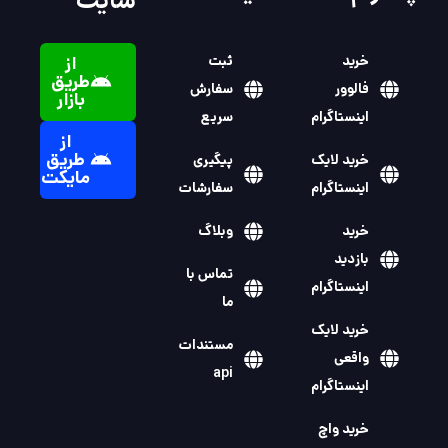
سایت
خرید
ثبت
از
طریق
فالوور
سفارش
بازار
اینستاگرام
سریع
از
طریق
خرید لایک
پیگیری
مایکت
اینستاگرام
سفارشات
خرید
وبلاگ
بازدید
تماس با
اینستاگرام
ما
خرید لایک
مستندات
واقعی
api
اینستاگرام
خرید واچ