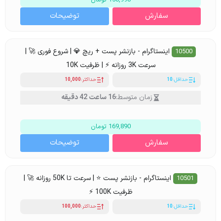
150,990 تومان
سفارش
توضیحات
اینستاگرام - بازنشر پست + ریچ 💎 | شروع فوری 🚀 |
10500
سرعت 3K روزانه ⚡ | ظرفیت 10K
حداقل:
10
حداکثر:
10,000
زمان متوسط:
16 ساعت 42 دقیقه
169,890 تومان
سفارش
توضیحات
اینستاگرام - بازنشر پست ⭐ | سرعت تا 50K روزانه 🚀 |
10501
ظرفیت 100K ⚡
حداقل:
10
حداکثر:
100,000