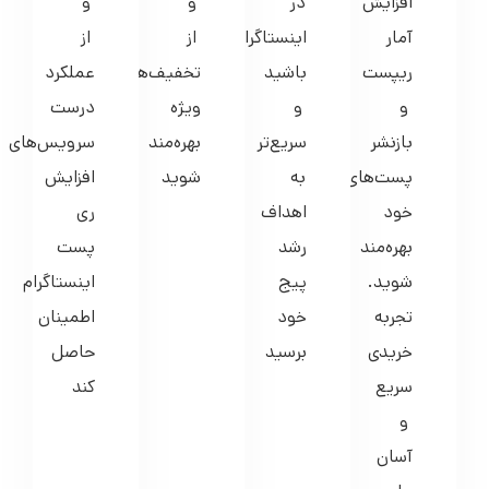
افزایش
در
و
و
آمار
اینستاگرام
از
از
ریپست
باشید
تخفیف‌های
عملکرد
و
و
ویژه
درست
بازنشر
سریع‌تر
بهره‌مند
سرویس‌های
پست‌های
به
شوید
افزایش
خود
اهداف
ری
بهره‌مند
رشد
پست
شوید.
پیج
اینستاگرام
تجربه
خود
اطمینان
خریدی
برسید
حاصل
سریع
کند
و
آسان