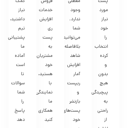
پست
معطلی
فروش
کمک
مورد
وجود
خدمات
نیاز
نیاز
ندارد.
افزایش
داشتید،
خود
شما
ری
تیم
را
می‌توانید
پست
پشتیبانی
انتخاب
بلافاصله
به
ما
کرده
شاهد
مشتریان
آماده
و
افزایش
خود
است
بدون
آمار
هستید،
تا
هیچ
ریپست
با
سوالات
پیچیدگی،
و
نمایندگی
شما
به
بازنشر
ما
را
راحتی
پست‌های
همکاری
پاسخ
از
خود
کنید
دهد