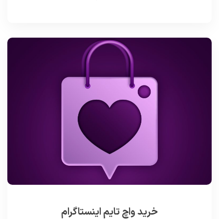
خرید واچ تایم اینستاگرام