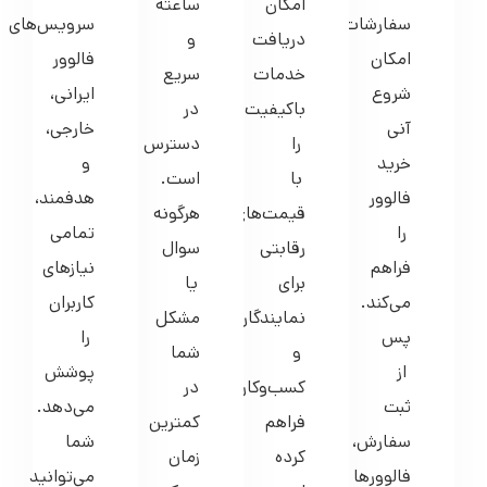
امکان
فالوور
خدمات
سریع
شروع
ایرانی،
باکیفیت
در
آنی
خارجی،
را
دسترس
خرید
و
با
است.
فالوور
هدفمند،
قیمت‌های
هرگونه
را
تمامی
رقابتی
سوال
فراهم
نیازهای
برای
یا
می‌کند.
کاربران
نمایندگان
مشکل
پس
را
و
شما
از
پوشش
کسب‌وکارها
در
ثبت
می‌دهد.
فراهم
کمترین
سفارش،
شما
کرده
زمان
فالوورها
می‌توانید
است.
ممکن
به
بسته
به‌راحتی
پاسخ