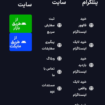
خرید
ثبت
از
طریق
فالوور
سفارش
بازار
اینستاگرام
سریع
از
طریق
خرید لایک
پیگیری
مایکت
اینستاگرام
سفارشات
خرید
وبلاگ
بازدید
تماس با
اینستاگرام
ما
خرید لایک
مستندات
واقعی
api
اینستاگرام
خرید واچ
تایم