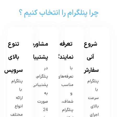
چرا پنلگرام را انتخاب کنیم ؟
شروع
تعرفه ی
مشاوره و
تنوع
آنی
نمایندگی
پشتیبانی
بالای
با
در
سفارش
سرویس
تعرفه‌های
پنلگرام،
پنلگرام
پنلگرام
مناسب
پشتیبانی
با
با
و
به
سرعت
ارائه
شفاف،
صورت
بالای
انواع
پنلگرام
24
اجرای
مختلف
امکان
ساعته
سفارشات،
سرویس‌های
دریافت
و