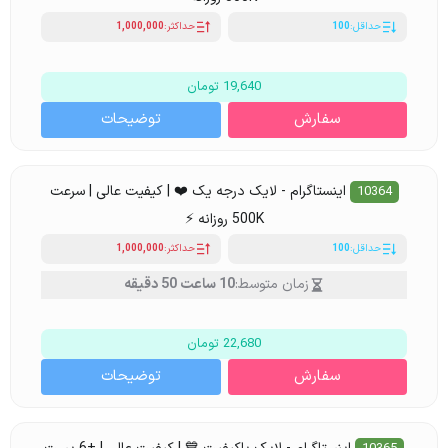
حداقل:
100
حداکثر:
1,000,000
19,640 تومان
سفارش
توضیحات
اینستاگرام - لایک درجه یک ❤️ | کیفیت عالی | سرعت
10364
500K روزانه ⚡
حداقل:
100
حداکثر:
1,000,000
زمان متوسط:
10 ساعت 50 دقیقه
22,680 تومان
سفارش
توضیحات