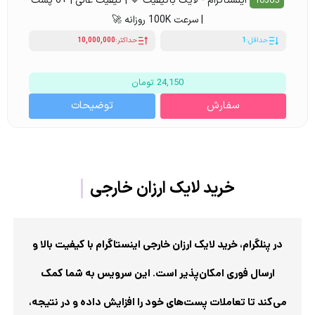
اینستاگرام - لایک باکیفیت 💙 | کیفیت عالی | +6 پست
10365
| سرعت 100K روزانه 🚀
حداقل:
1
حداکثر:
10,000,000
24,150 تومان
سفارش
توضیحات
خرید لایک ارزان خارجی
در پنلگرام
در پنلگرام، خرید لایک ارزان خارجی اینستاگرام با کیفیت بالا و
ارسال فوری امکان‌پذیر است.
این سرویس به شما کمک
می‌کند تا تعاملات پست‌های خود را افزایش داده و در نتیجه،