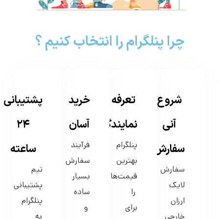
چرا پنلگرام را انتخاب کنیم ؟
شروع
تعرفه ی
خرید
پشتیبانی
آنی
نمایندگی
آسان
۲۴
پنلگرام
فرآیند
سفارش
ساعته
بهترین
سفارش
سفارش
تیم
قیمت‌ها
بسیار
لایک
پشتیبانی
را
ساده
ارزان
پنلگرام
برای
و
خارجی
به