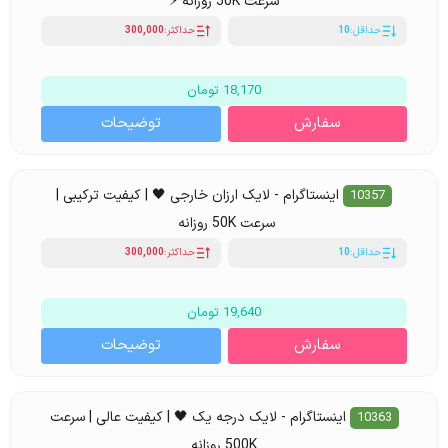
سرعت 50K روزانه ⚡
حداقل:
10
حداکثر:
300,000
18,170 تومان
سفارش
توضیحات
اینستاگرام - لایک ارزان خارجی 🖤 | کیفیت ترکیبی |
10357
سرعت 50K روزانه
حداقل:
10
حداکثر:
300,000
19,640 تومان
سفارش
توضیحات
اینستاگرام - لایک درجه یک 🖤 | کیفیت عالی | سرعت
10363
500K روزانه