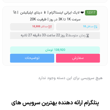
❤️ لایک ایرانی اینستاگرام | 📱 دیتای اپلیکیشن | 🚀
12317
سرعت 1K تا 3K در روز | ظرفیت 20K
حداقل:
10
حداکثر:
10,000
زمان متوسط:
2 روز 22 ساعت 33 دقیقه 27 ثانیه
138,920 تومان
سفارش
توضیحات
هیچ سرویسی برای این دسته وجود ندارد
پنلگرام
ارائه دهنده بهترین سرویس