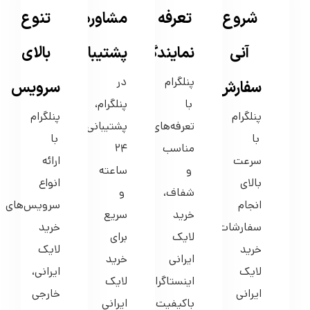
آنی
نمایندگی
پشتیبانی
بالای
پنلگرام
در
سفارش
سرویس
با
پنلگرام،
پنلگرام
پنلگرام
تعرفه‌های
پشتیبانی
با
با
مناسب
۲۴
سرعت
ارائه
و
ساعته
بالای
انواع
شفاف،
و
انجام
سرویس‌های
خرید
سریع
سفارشات،
خرید
لایک
برای
خرید
لایک
ایرانی
خرید
لایک
ایرانی،
اینستاگرام
لایک
ایرانی
خارجی
باکیفیت
ایرانی
اینستاگرام
و
را
اینستاگرام
را
هدفمند،