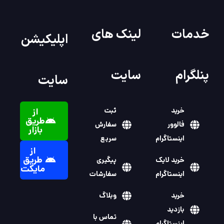
خدمات
لینک های
اپلیکیشن
پنلگرام
سایت
سایت
خرید
ثبت
از
طریق
فالوور
سفارش
بازار
اینستاگرام
سریع
از
طریق
خرید لایک
پیگیری
مایکت
اینستاگرام
سفارشات
خرید
وبلاگ
بازدید
تماس با
اینستاگرام
ما