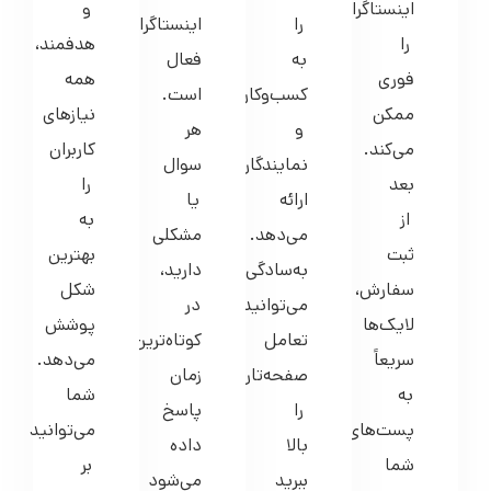
به
فعال
فوری
همه
کسب‌وکارها
است.
ممکن
نیازهای
و
هر
می‌کند.
کاربران
نمایندگان
سوال
بعد
را
ارائه
یا
از
به
می‌دهد.
مشکلی
ثبت
بهترین
به‌سادگی
دارید،
سفارش،
شکل
می‌توانید
در
لایک‌ها
پوشش
تعامل
کوتاه‌ترین
سریعاً
می‌دهد.
صفحه‌تان
زمان
به
شما
را
پاسخ
پست‌های
می‌توانید
بالا
داده
شما
بر
ببرید
می‌شود
اضافه
اساس
و
تا
می‌شوند،
هدف