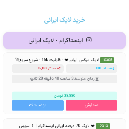
خرید لایک ایرانی
اینستاگرام - لایک ایرانی
لایک میکس ایرانی❤️ - ظرفیت 15k - شروع سریع🚀
10305
حداقل:
100
حداکثر:
15,000
زمان متوسط:
3 ساعت 40 دقیقه 20 ثانیه
28,880 تومان
سفارش
توضیحات
❤️ لایک 70 درصد ایرانی اینستاگرام | 📱 سورس
12313