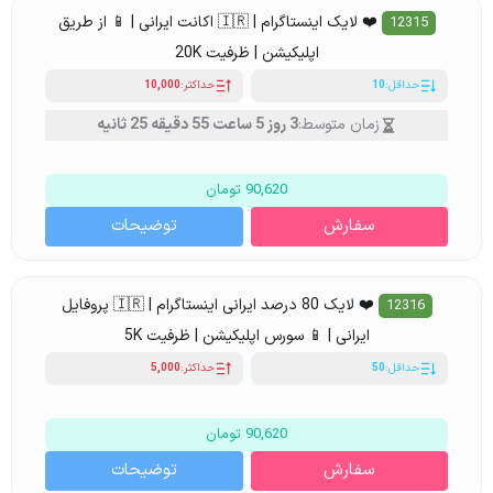
❤️ لایک اینستاگرام | 🇮🇷 اکانت ایرانی | 📱 از طریق
12315
اپلیکیشن | ظرفیت 20K
حداقل:
10
حداکثر:
10,000
زمان متوسط:
3 روز 5 ساعت 55 دقیقه 25 ثانیه
90,620 تومان
سفارش
توضیحات
❤️ لایک 80 درصد ایرانی اینستاگرام | 🇮🇷 پروفایل
12316
ایرانی | 📱 سورس اپلیکیشن | ظرفیت 5K
حداقل:
50
حداکثر:
5,000
90,620 تومان
سفارش
توضیحات