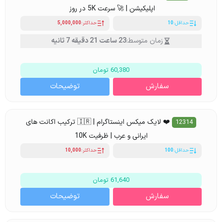
اپلیکیشن | 🚀 سرعت 5K در روز
حداقل:
10
حداکثر:
5,000,000
زمان متوسط:
23 ساعت 21 دقیقه 7 ثانیه
60,380 تومان
سفارش
توضیحات
❤️ لایک میکس اینستاگرام | 🇮🇷 ترکیب اکانت های
12314
ایرانی و عرب | ظرفیت 10K
حداقل:
100
حداکثر:
10,000
61,640 تومان
سفارش
توضیحات