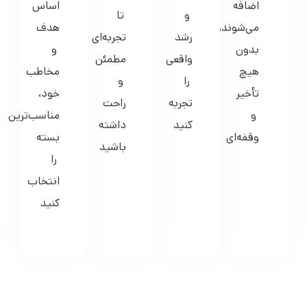
رشد
تجربه‌ای
بدون
و
واقعی
مطمئن
هیچ
مخاطب
را
و
تأخیر
خود،
تجربه
راحت
و
مناسب‌ترین
کنید
داشته
وقفه‌ای
بسته
باشید
را
انتخاب
کنید