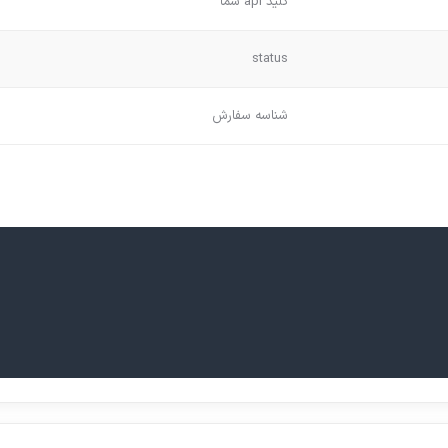
کلید api شما
status
شناسه سفارش