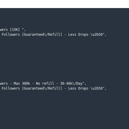
wers [15K] ",

 Followers [Guaranteed\/Refill] - Less Drops \u2b50",

wers - Max 300k - No refill - 30-40k\/Day",

 Followers [Guaranteed\/Refill] - Less Drops \u2b50",
