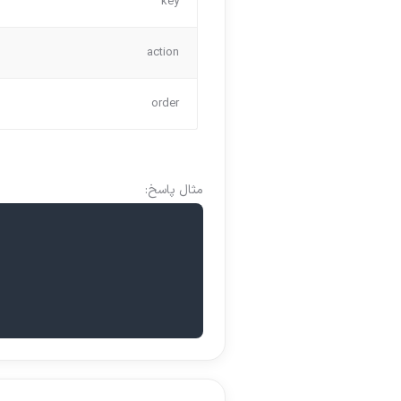
key
action
order
مثال پاسخ: