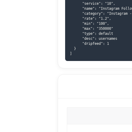
      "service": "10",

      "name": "Instagram Follo
      "category": "Instagram -
      "rate": "1.2",

      "min": "100",

      "max": "350000"

      "type": default

      "desc": usernames

      "dripfeed": 1

  }

]