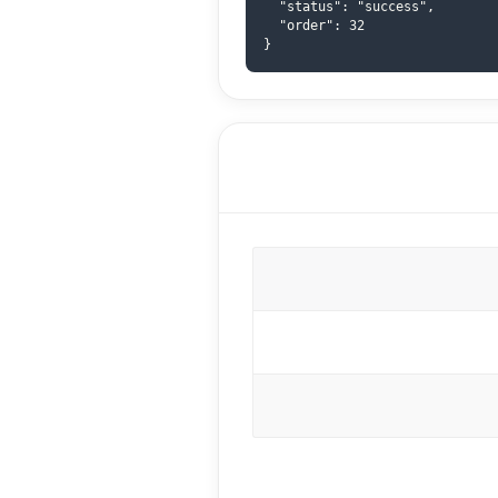
  "status": "success",

  "order": 32

}