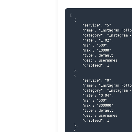
[

  {

      "service": "5",

      "name": "Instagram Follo
      "category": "Instagram -
      "rate": "1.02",

      "min": "500",

      "max": "10000"

      "type": default

      "desc": usernames

      "dripfeed": 1

  },

  {

      "service": "9",

      "name": "Instagram Follo
      "category": "Instagram -
      "rate": "0.04",

      "min": "500",

      "max": "300000"

      "type": default

      "desc": usernames

      "dripfeed": 1

  },

  {
