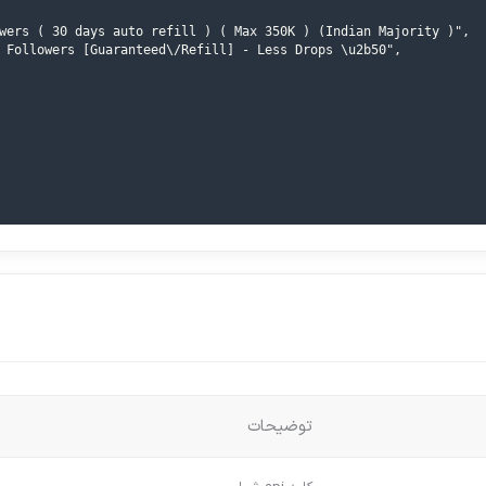
wers ( 30 days auto refill ) ( Max 350K ) (Indian Majority )",

 Followers [Guaranteed\/Refill] - Less Drops \u2b50",

توضیحات