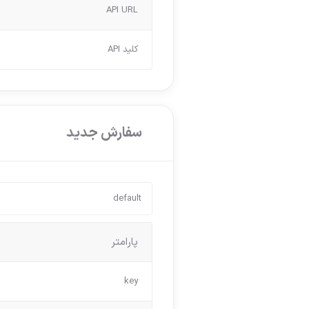
API URL
کلید API
سفارش جدید
پارامتر
key