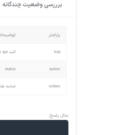
برررسی وضعیت چندگانه
پارامتر
توضیحات
key
کلید api شما
status
action
orders
شناسه های 
مثال پاسخ: